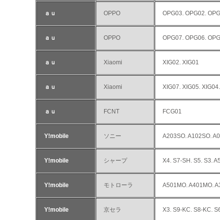
ａｕ
OPPO
OPG03. OPG02. OP
ａｕ
OPPO
OPG07. OPG06. OP
ａｕ
Xiaomi
XIG02. XIG01
ａｕ
Xiaomi
XIG07. XIG05. XIG04
ａｕ
FCNT
FCG01
Y!mobile
ソニー
A203SO. A102SO. A
Y!mobile
シャープ
X4. S7-SH. S5. S3.
Y!mobile
モトローラ
A501MO. A401MO. A
Y!mobile
京セラ
X3. S9-KC. S8-KC. S