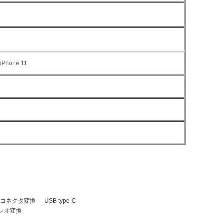
 iPhone 11
意ください。
コネクタ変換
USB type-C
レオ変換