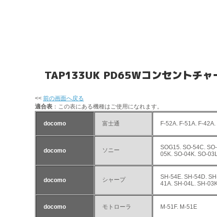
TAP133UK PD65Wコンセントチ
<<
前の画面へ戻る
適合表
：この表にある機種はご使用になれます。
docomo
富士通
F-52A. F-51A. F-42A.
SOG15. SO-54C. SO-
ソニー
docomo
05K. SO-04K. SO-03L
SH-54E. SH-54D. SH-
シャープ
docomo
41A. SH-04L. SH-03K
docomo
モトローラ
M-51F. M-51E