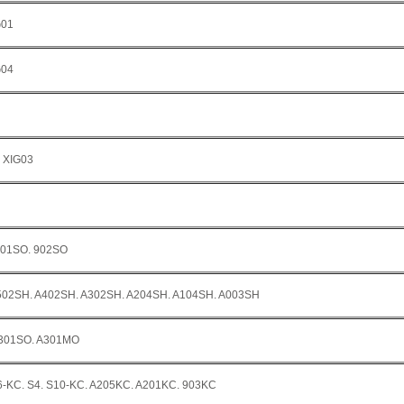
G01
G04
. XIG03
001SO. 902SO
 A502SH. A402SH. A302SH. A204SH. A104SH. A003SH
301SO. A301MO
6-KC. S4. S10-KC. A205KC. A201KC. 903KC