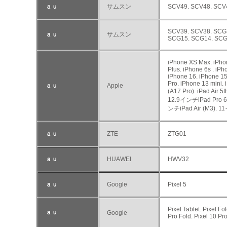
ａｕ
サムスン
SCV49. SCV48. SCV
SCV39. SCV38. SCG
ａｕ
サムスン
SCG15. SCG14. SCG
iPhone XS Max. iPhon
Plus. iPhone 6s . iP
iPhone 16. iPhone 15
Pro. iPhone 13 mini. 
ａｕ
Apple
(A17 Pro). iPad Air 
12.9インチiPad Pro 6t
ンチiPad Air (M3). 1
ａｕ
ZTE
ZTG01
ａｕ
HUAWEI
HWV32
ａｕ
Google
Pixel 5
Pixel Tablet. Pixel Fol
ａｕ
Google
Pro Fold. Pixel 10 Pro