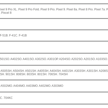
ixel 9 Pro XL. Pixel 9 Pro Fold. Pixel 9 Pro. Pixel 9. Pixel 8a. Pixel 8 Pro. Pixel 7a. 
. Pixcel 8
 F-51B. F-41C. F-41B
 A501SO. A402SO. A401SO. A302SO. A301OP. A204SO. A202SO. A201SO. A103SO
01. A505SH. A504SH. A501SH. A405SH. A404SH. A401SH. A303SH. A301SH. A208
SH. 901SH. 808SH. 803SH. 801SH. 706SH. 704SH
4. A502MO. A404MO. A403MO. A402MO. A303MO
KC. 704KC