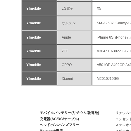
Y!mobile
LG電子
X5
Y!mobile
サムスン
SM-A253Z. Galaxy A
Y!mobile
Apple
iPhpne 6S. iPhone7. 
Y!mobile
ZTE
A304ZT. A302ZT. A20
Y!mobile
OPPO
A501OP. A402OP. A4
Y!mobile
Xiaomi
M2010J19SG
※注意：充
モバイルバッテリー(リチウム/乾電池)
リチウム
充電器(AC/DC/ケーブル)
コンセン
ヘッドホン/ハンズフリー
ステレオ