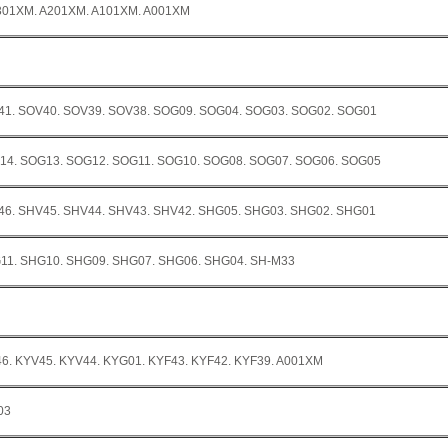
301XM. A201XM. A101XM. A001XM
41. SOV40. SOV39. SOV38. SOG09. SOG04. SOG03. SOG02. SOG01
14. SOG13. SOG12. SOG11. SOG10. SOG08. SOG07. SOG06. SOG05
46. SHV45. SHV44. SHV43. SHV42. SHG05. SHG03. SHG02. SHG01
11. SHG10. SHG09. SHG07. SHG06. SHG04. SH-M33
6. KYV45. KYV44. KYG01. KYF43. KYF42. KYF39. A001XM
03