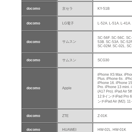
docomo
京セラ
KY-51B
docomo
LG電子
L-52A. L-51A. L-41A.
SC-56F. SC-56C. SC-
サムスン
docomo
53B. SC-53A. SC-52F
SC-02M. SC-02L. SC
docomo
サムスン
SCG30
iPhone XS Max. iPhon
Plus. iPhone 6s . iP
iPhone 16. iPhone 15
Pro. iPhone 13 mini. 
docomo
Apple
(A17 Pro). iPad Air 
12.9インチiPad Pro 6t
ンチiPad Air (M2). 1
docomo
ZTE
Z-01K
docomo
HUAWEI
HW-02L. HW-01K