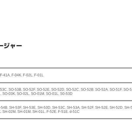
ャージャー
 F-41A. F-04K. F-02L. F-01L
53C. SO-53B. SO-52F. SO-52E. SO-52D. SO-52C. SO-52B. SO-52A. SO-51F. SO-5
. SO-03K. SO-02L. SO-01M. SO-01L. S0-53D
54B. SH-53F. SH-53E. SH-53D. SH-53C. SH-53A. SH-52F. SH-52E. SH-52D. SH-
. SH-02M. SH-01M. SH-01L. F-52E. F-51E. d-51C