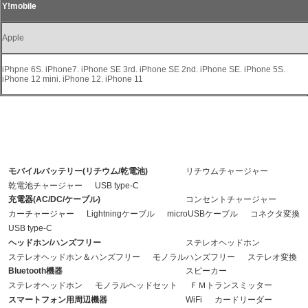
Y!mobile
Apple
iPhpne 6S. iPhone7. iPhone SE 3rd. iPhone SE 2nd. iPhone SE. iPhone 5S.
iPhone 12 mini. iPhone 12. iPhone 11
※注意：充電用ケーブルが付属されていない製品については、接続する機器に合わ
せて別途ご用意ください。
モバイルバッテリー(リチウム/乾電池)
リチウムチャージャー
乾電池チャージャー
USB type-C
充電器(AC/DC/ケーブル)
コンセントチャージャー
カーチャージャー
Lightningケーブル
microUSBケーブル
コネクタ変換
USB type-C
ヘッドホン/ハンズフリー
ステレオヘッドホン
ステレオヘッドホン＆ハンズフリー
モノラルハンズフリー
ステレオ変換
Bluetooth機器
スピーカー
ステレオヘッドホン
モノラルヘッドセット
ＦＭトランスミッター
スマートフォン用周辺機器
WiFi
カードリーダー