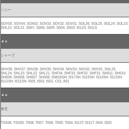
ソニー
SOY05. SOY04. SOX02. SOV33. SOV32. SOV31. SOL26. SOL25. SOL24. SOL23.
SOL22. SOL21. S007. S006. S005. S004. S003. IS12S. IS11S
ａｕ
シャープ
SHV38. SHV37. SHV36. SHV35. SHV34. SHV33. SHV32. SHV31. SHL25.
SHL24. SHL23. SHL22. SHL21. SHF34. SHF33. SHF32. SHF31. SH011. SH010.
SH009. SH008. SH007. SH006. ISW16SH. IS17SH. IS15SH. IS14SH. IS13SH.
IS12SH. IS11SH. IS05. IS03. IS01. C01. A01
ａｕ
東芝
TSX06. TSX05. T008. T007. T006. T005. T004. IS12T. IS11T. IS04. IS02