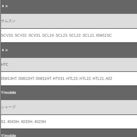
ａｕ
サムスン
SCV33. SCV32. SCV31. SCL24. SCL23. SCL22. SCL21. ISW11SC
ａｕ
HTC
ISW13HT. ISW12HT. ISW11HT. HTV31. HTL23. HTL22. HTL21. A02
Y!mobile
シャープ
S1. 404SH. 403SH. 402SH
Y!mobile