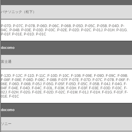
パナソニック（松下）
P-07D. P-07C. P-07B. P-06D. P-06C. P-06B. P-05D. P-05C. P-05B. P-04D. P-
04C. P-04B. P-03E. P-03D. P-03C. P-02E. P-02D. P-02C. P-01J. P-01H. P-01G.
P-01F. P-01E. P-01D. P-01C
docomo
富士通
F-12D. F-12C. F-11D. F-11C. F-10D. F-10C. F-10B. F-09E. F-09D. F-09C. F-09B.
F-08F. F-08E. F-08D. F-08C. F-08B. F-07F. F-07E. F-07D. F-07C. F-07B. F-06F. F-
06E. F-06D. F-06B. F-05J. F-05G. F-05F. F-05D. F-05C. F-05B. F-04J. F-04G. F-
04F. F-04E. F-04D. F-04C. F-03L. F-03K. F-03H. F-03F. F-03E. F-03D. F-03C. F-
02J. F-02H. F-02G. F-02E. F-02D. F-02C. F-01M. F-01J. F-01H. F-01G. F-01F. F-
01E. F-01C
docomo
ソニー