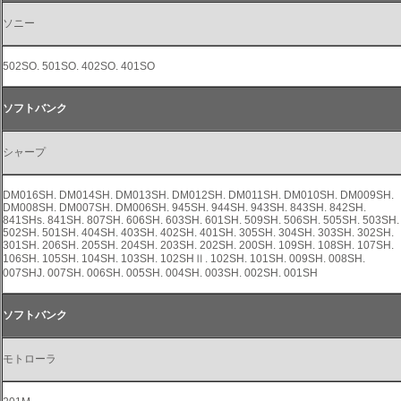
ソニー
502SO. 501SO. 402SO. 401SO
ソフトバンク
シャープ
DM016SH. DM014SH. DM013SH. DM012SH. DM011SH. DM010SH. DM009SH.
DM008SH. DM007SH. DM006SH. 945SH. 944SH. 943SH. 843SH. 842SH.
841SHs. 841SH. 807SH. 606SH. 603SH. 601SH. 509SH. 506SH. 505SH. 503SH.
502SH. 501SH. 404SH. 403SH. 402SH. 401SH. 305SH. 304SH. 303SH. 302SH.
301SH. 206SH. 205SH. 204SH. 203SH. 202SH. 200SH. 109SH. 108SH. 107SH.
106SH. 105SH. 104SH. 103SH. 102SHⅡ. 102SH. 101SH. 009SH. 008SH.
007SHJ. 007SH. 006SH. 005SH. 004SH. 003SH. 002SH. 001SH
ソフトバンク
モトローラ