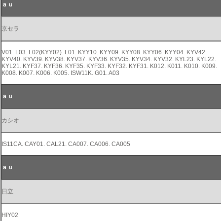
ａｕ
京セラ
V01. L03. L02(KYY02). L01. KYY10. KYY09. KYY08. KYY06. KYY04. KYV42.
KYV40. KYV39. KYV38. KYV37. KYV36. KYV35. KYV34. KYV32. KYL23. KYL22.
KYL21. KYF37. KYF36. KYF35. KYF33. KYF32. KYF31. K012. K011. K010. K009.
K008. K007. K006. K005. ISW11K. G01. A03
ａｕ
カシオ
IS11CA. CAY01. CAL21. CA007. CA006. CA005
ａｕ
日立
HIY02