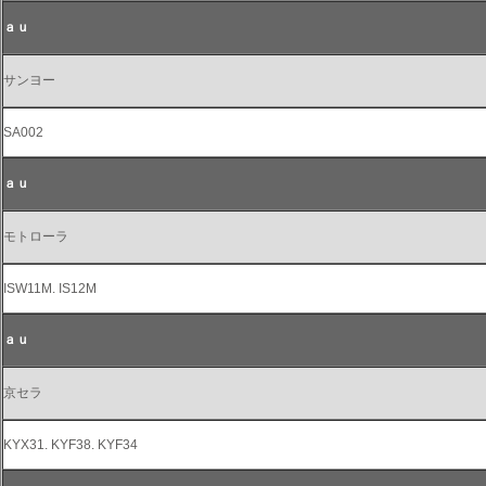
ａｕ
サンヨー
SA002
ａｕ
モトローラ
ISW11M. IS12M
ａｕ
京セラ
KYX31. KYF38. KYF34