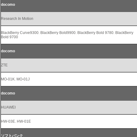
docomo
Research In Motion
BlackBerry Curve9300. BlackBerry Bold9900. BlackBerry Bold 9780. BlackBerry
Bold 9700
docomo
ZTE
MO-01K. MO-01J
docomo
HUAWEI
HW-03E. HW-01E
ソフトバンク