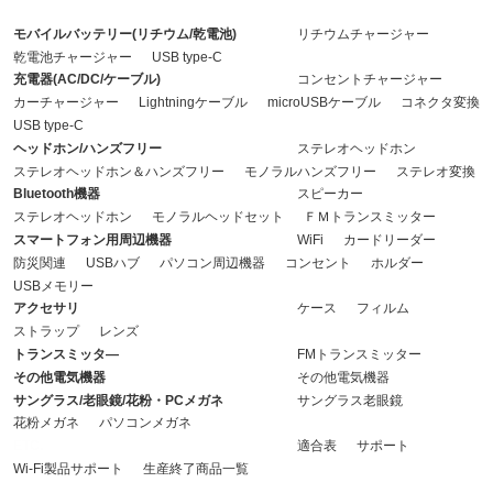
モバイルバッテリー(リチウム/乾電池)
リチウムチャージャー
乾電池チャージャー
USB type-C
充電器(AC/DC/ケーブル)
コンセントチャージャー
カーチャージャー
Lightningケーブル
microUSBケーブル
コネクタ変換
USB type-C
ヘッドホン/ハンズフリー
ステレオヘッドホン
ステレオヘッドホン＆ハンズフリー
モノラルハンズフリー
ステレオ変換
Bluetooth機器
スピーカー
ステレオヘッドホン
モノラルヘッドセット
ＦＭトランスミッター
スマートフォン用周辺機器
WiFi
カードリーダー
防災関連
USBハブ
パソコン周辺機器
コンセント
ホルダー
USBメモリー
アクセサリ
ケース
フィルム
ストラップ
レンズ
トランスミッタ―
FMトランスミッター
その他電気機器
その他電気機器
サングラス/老眼鏡/花粉・PCメガネ
サングラス老眼鏡
花粉メガネ
パソコンメガネ
ETC.
適合表
サポート
Wi-Fi製品サポート
生産終了商品一覧