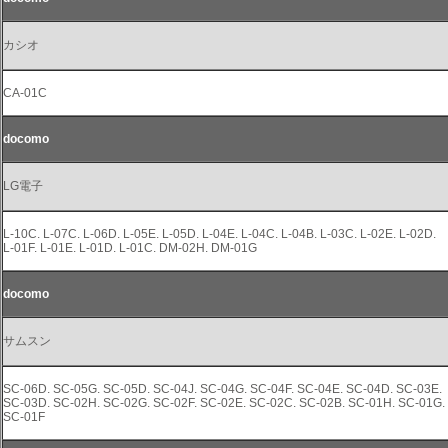
カシオ
CA-01C
docomo
LG電子
L-10C. L-07C. L-06D. L-05E. L-05D. L-04E. L-04C. L-04B. L-03C. L-02E. L-02D.
L-01F. L-01E. L-01D. L-01C. DM-02H. DM-01G
docomo
サムスン
SC-06D. SC-05G. SC-05D. SC-04J. SC-04G. SC-04F. SC-04E. SC-04D. SC-03E.
SC-03D. SC-02H. SC-02G. SC-02F. SC-02E. SC-02C. SC-02B. SC-01H. SC-01G.
SC-01F