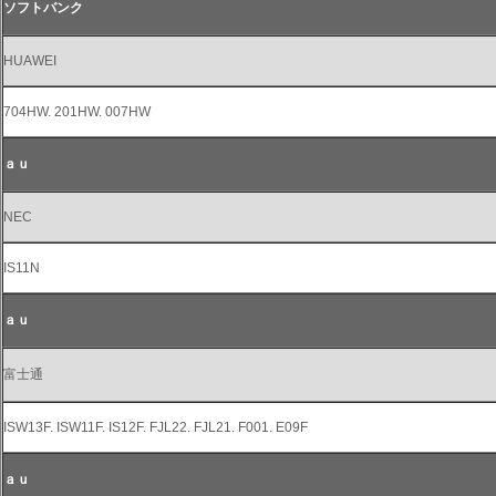
ソフトバンク
HUAWEI
704HW. 201HW. 007HW
ａｕ
NEC
IS11N
ａｕ
富士通
ISW13F. ISW11F. IS12F. FJL22. FJL21. F001. E09F
ａｕ