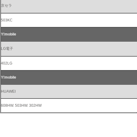
京セラ
503KC
Y!mobile
LG電子
402LG
Y!mobile
HUAWEI
608HW. 503HW. 302HW
※注意：充電用ケーブルが付属されていない製品については、接続する機器に合わ
せて別途ご用意ください。