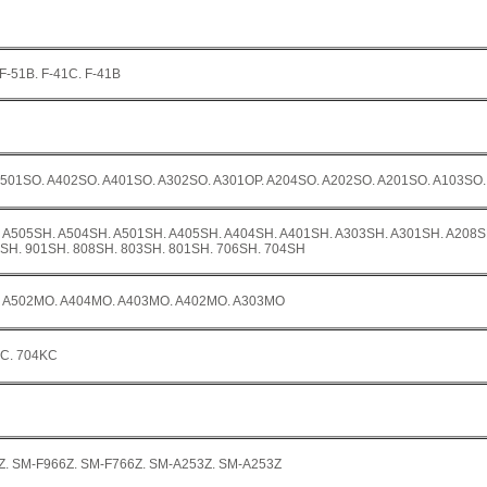
 F-51B. F-41C. F-41B
 A501SO. A402SO. A401SO. A302SO. A301OP. A204SO. A202SO. A201SO. A103SO
01. A505SH. A504SH. A501SH. A405SH. A404SH. A401SH. A303SH. A301SH. A208
SH. 901SH. 808SH. 803SH. 801SH. 706SH. 704SH
4. A502MO. A404MO. A403MO. A402MO. A303MO
KC. 704KC
. SM-F966Z. SM-F766Z. SM-A253Z. SM-A253Z