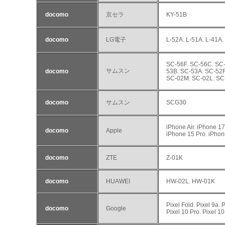
docomo
京セラ
KY-51B
docomo
LG電子
L-52A. L-51A. L-41A.
SC-56F. SC-56C. SC-
サムスン
docomo
53B. SC-53A. SC-52F
SC-02M. SC-02L. SC
docomo
サムスン
SCG30
iPhone Air. iPhone 1
docomo
Apple
iPhone 15 Pro. iPhon
docomo
ZTE
Z-01K
docomo
HUAWEI
HW-02L. HW-01K
Pixel Fold. Pixel 9a. P
docomo
Google
Pixel 10 Pro. Pixel 10