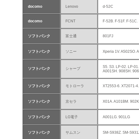
docomo
Lenovo
d-52C
docomo
FCNT
F-52B. F-51F. F-51C.
ソフトバンク
富士通
801FJ
ソフトバンク
ソニー
Xperia 1V. A502SO.
S5. S3. LP-02. LP-
ソフトバンク
シャープ
A001SH. 908SH. 906
ソフトバンク
モトローラ
XT2553-6. XT2071-
ソフトバンク
京セラ
X01A. A101BM. 902
ソフトバンク
LG電子
A001LG. 901LG
ソフトバンク
サムスン
SM-S938Z. SM-S931Z