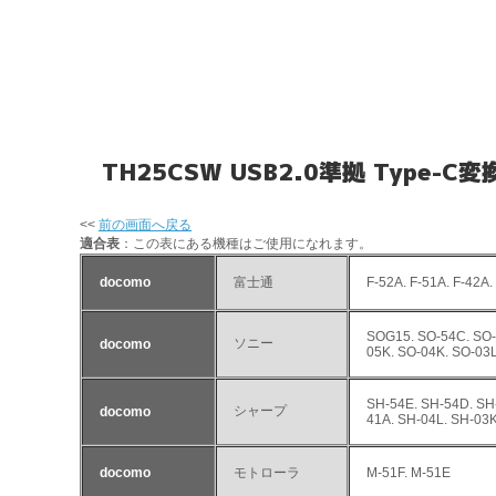
TH25CSW USB2.0準拠 Type-C
<<
前の画面へ戻る
適合表
：この表にある機種はご使用になれます。
docomo
富士通
F-52A. F-51A. F-42A.
SOG15. SO-54C. SO-
ソニー
docomo
05K. SO-04K. SO-03L
SH-54E. SH-54D. SH-
シャープ
docomo
41A. SH-04L. SH-03K
docomo
モトローラ
M-51F. M-51E