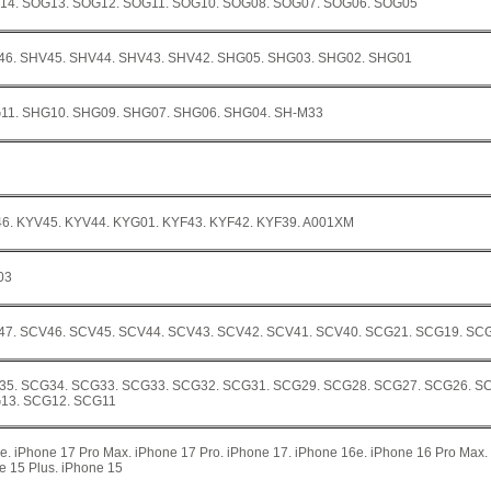
14. SOG13. SOG12. SOG11. SOG10. SOG08. SOG07. SOG06. SOG05
46. SHV45. SHV44. SHV43. SHV42. SHG05. SHG03. SHG02. SHG01
11. SHG10. SHG09. SHG07. SHG06. SHG04. SH-M33
6. KYV45. KYV44. KYG01. KYF43. KYF42. KYF39. A001XM
03
47. SCV46. SCV45. SCV44. SCV43. SCV42. SCV41. SCV40. SCG21. SCG19. SC
35. SCG34. SCG33. SCG33. SCG32. SCG31. SCG29. SCG28. SCG27. SCG26. S
13. SCG12. SCG11
7e. iPhone 17 Pro Max. iPhone 17 Pro. iPhone 17. iPhone 16e. iPhone 16 Pro Max.
e 15 Plus. iPhone 15