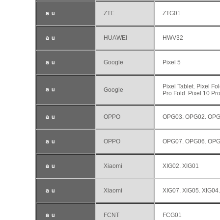
ａｕ
ZTE
ZTG01
ａｕ
HUAWEI
HWV32
ａｕ
Google
Pixel 5
Pixel Tablet. Pixel Fol
ａｕ
Google
Pro Fold. Pixel 10 Pro
ａｕ
OPPO
OPG03. OPG02. OP
ａｕ
OPPO
OPG07. OPG06. OP
ａｕ
Xiaomi
XIG02. XIG01
ａｕ
Xiaomi
XIG07. XIG05. XIG04
ａｕ
FCNT
FCG01