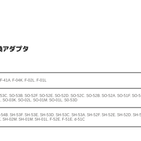
変換アダプタ
 F-41A. F-04K. F-02L. F-01L
53C. SO-53B. SO-52F. SO-52E. SO-52D. SO-52C. SO-52B. SO-52A. SO-51F. SO-5
. SO-03K. SO-02L. SO-01M. SO-01L. S0-53D
54B. SH-53F. SH-53E. SH-53D. SH-53C. SH-53A. SH-52F. SH-52E. SH-52D. SH-
. SH-02M. SH-01M. SH-01L. F-52E. F-51E. d-51C