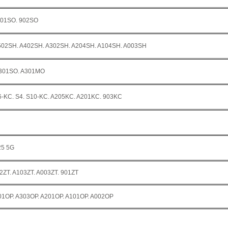
001SO. 902SO
 A502SH. A402SH. A302SH. A204SH. A104SH. A003SH
301SO. A301MO
6-KC. S4. S10-KC. A205KC. A201KC. 903KC
25 5G
2ZT. A103ZT. A003ZT. 901ZT
01OP. A303OP. A201OP. A101OP. A002OP