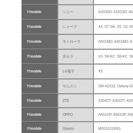
Y!mobile
ソニー
A203SO. A102SO. A
Y!mobile
シャープ
X4. S7-SH. S5. S3.
Y!mobile
モトローラ
A501MO. A401MO. A
Y!mobile
京セラ
X3. S9-KC. S8-KC. S
Y!mobile
LG電子
X5
Y!mobile
サムスン
SM-A253Z. Galaxy A
Y!mobile
ZTE
A304ZT. A302ZT. A20
Y!mobile
OPPO
A501OP. A402OP. A4
Y!mobile
Xiaomi
M2010J19SG