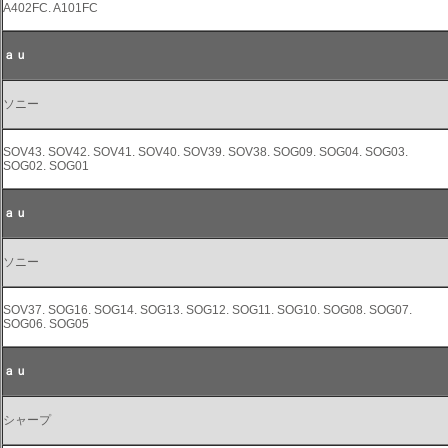
A402FC. A101FC
ａｕ
ソニー
SOV43. SOV42. SOV41. SOV40. SOV39. SOV38. SOG09. SOG04. SOG03.
SOG02. SOG01
ａｕ
ソニー
SOV37. SOG16. SOG14. SOG13. SOG12. SOG11. SOG10. SOG08. SOG07.
SOG06. SOG05
ａｕ
シャープ