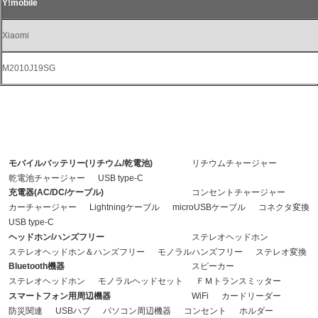
Y!mobile
Xiaomi
M2010J19SG
※注意：充電用ケーブルが付属されていない製品については、接続する機器に合わ
せて別途ご用意ください。
モバイルバッテリー(リチウム/乾電池)
リチウムチャージャー
乾電池チャージャー
USB type-C
充電器(AC/DC/ケーブル)
コンセントチャージャー
カーチャージャー
Lightningケーブル
microUSBケーブル
コネクタ変換
USB type-C
ヘッドホン/ハンズフリー
ステレオヘッドホン
ステレオヘッドホン＆ハンズフリー
モノラルハンズフリー
ステレオ変換
Bluetooth機器
スピーカー
ステレオヘッドホン
モノラルヘッドセット
ＦＭトランスミッター
スマートフォン用周辺機器
WiFi
カードリーダー
防災関連
USBハブ
パソコン周辺機器
コンセント
ホルダー