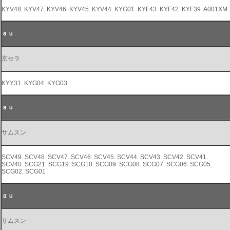
KYV48. KYV47. KYV46. KYV45. KYV44. KYG01. KYF43. KYF42. KYF39. A001XM
ａｕ
京セラ
KYY31. KYG04. KYG03
ａｕ
サムスン
SCV49. SCV48. SCV47. SCV46. SCV45. SCV44. SCV43. SCV42. SCV41.
SCV40. SCG21. SCG19. SCG10. SCG09. SCG08. SCG07. SCG06. SCG05.
SCG02. SCG01
ａｕ
サムスン