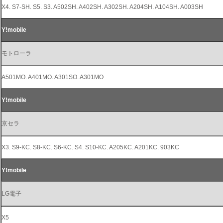
X4. S7-SH. S5. S3. A502SH. A402SH. A302SH. A204SH. A104SH. A003SH
Y!mobile
モトローラ
A501MO. A401MO. A301SO. A301MO
Y!mobile
京セラ
X3. S9-KC. S8-KC. S6-KC. S4. S10-KC. A205KC. A201KC. 903KC
Y!mobile
LG電子
X5