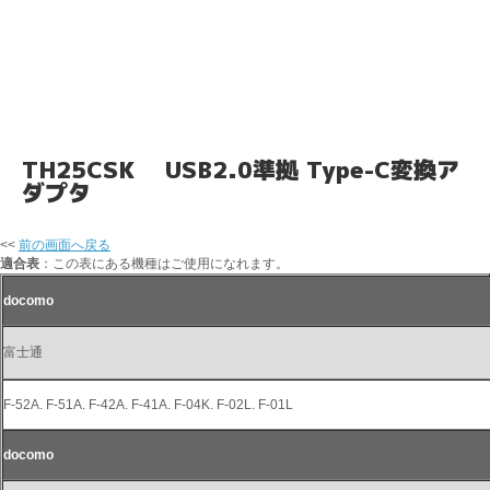
TH25CSK USB2.0準拠 Type-C変換ア
ダプタ
<<
前の画面へ戻る
適合表
：この表にある機種はご使用になれます。
docomo
富士通
F-52A. F-51A. F-42A. F-41A. F-04K. F-02L. F-01L
docomo