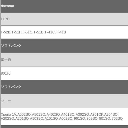
docomo
FCNT
F-52B. F-51F. F-51C. F-51B. F-41C. F-41B
ソフトバンク
富士通
801FJ
ソフトバンク
ソニー
Xperia 1V. A502SO. A501SO. A402SO. A401SO. A302SO. A301OP. A204SO.
A202SO. A201SO. A103SO. A101SO. A002SO. 901SO. 802SO. 801SO. 702SO