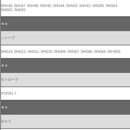
SHV48. SHV47. SHV46. SHV45. SHV44. SHV43. SHV42. SHG05. SHG03.
SHG02. SHG01
ａｕ
シャープ
SHG14. SHG12. SHG11. SHG10. SHG09. SHG07. SHG06. SHG04. SH-M33
ａｕ
モトローラ
XT2551-7
ａｕ
京セラ