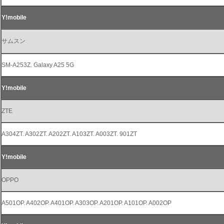
Y!mobile
サムスン
SM-A253Z. Galaxy A25 5G
Y!mobile
ZTE
A304ZT. A302ZT. A202ZT. A103ZT. A003ZT. 901ZT
Y!mobile
OPPO
A501OP. A402OP. A401OP. A303OP. A201OP. A101OP. A002OP