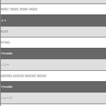
XIG07. XIG05. XIG04. XIG03
ａｕ
FCNT
FCG01
Y!mobile
ソニー
A203SO. A102SO. A001SO. 902SO
Y!mobile
シャープ