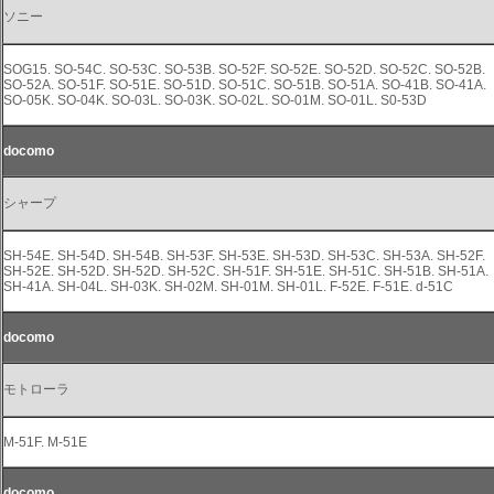
ソニー
SOG15. SO-54C. SO-53C. SO-53B. SO-52F. SO-52E. SO-52D. SO-52C. SO-52B.
SO-52A. SO-51F. SO-51E. SO-51D. SO-51C. SO-51B. SO-51A. SO-41B. SO-41A.
SO-05K. SO-04K. SO-03L. SO-03K. SO-02L. SO-01M. SO-01L. S0-53D
docomo
シャープ
SH-54E. SH-54D. SH-54B. SH-53F. SH-53E. SH-53D. SH-53C. SH-53A. SH-52F.
SH-52E. SH-52D. SH-52D. SH-52C. SH-51F. SH-51E. SH-51C. SH-51B. SH-51A.
SH-41A. SH-04L. SH-03K. SH-02M. SH-01M. SH-01L. F-52E. F-51E. d-51C
docomo
モトローラ
M-51F. M-51E
docomo