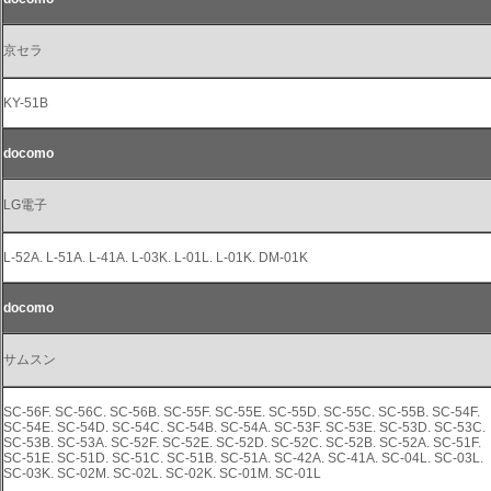
京セラ
KY-51B
docomo
LG電子
L-52A. L-51A. L-41A. L-03K. L-01L. L-01K. DM-01K
docomo
サムスン
SC-56F. SC-56C. SC-56B. SC-55F. SC-55E. SC-55D. SC-55C. SC-55B. SC-54F.
SC-54E. SC-54D. SC-54C. SC-54B. SC-54A. SC-53F. SC-53E. SC-53D. SC-53C.
SC-53B. SC-53A. SC-52F. SC-52E. SC-52D. SC-52C. SC-52B. SC-52A. SC-51F.
SC-51E. SC-51D. SC-51C. SC-51B. SC-51A. SC-42A. SC-41A. SC-04L. SC-03L.
SC-03K. SC-02M. SC-02L. SC-02K. SC-01M. SC-01L