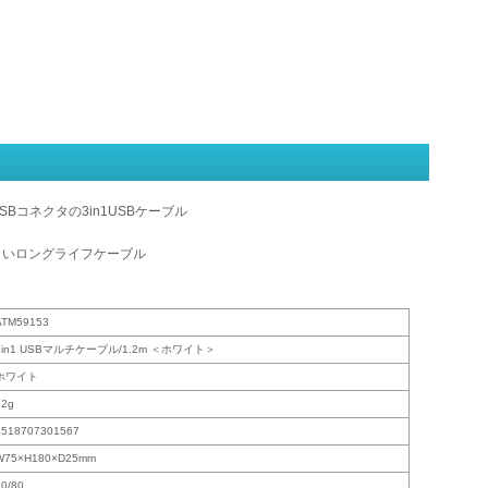
croUSBコネクタの3in1USBケーブル
くいロングライフケーブル
ATM59153
3in1 USBマルチケーブル/1.2m ＜ホワイト＞
ホワイト
72g
4518707301567
W75×H180×D25mm
20/80