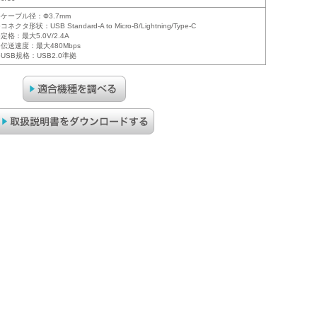
●ケーブル径：Φ3.7mm
●コネクタ形状：USB Standard-A to Micro-B/Lightning/Type-C
●定格：最大5.0V/2.4A
●伝送速度：最大480Mbps
●USB規格：USB2.0準拠