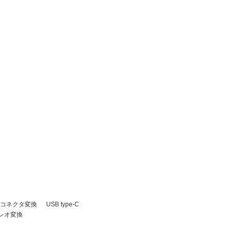
コネクタ変換
USB type-C
レオ変換