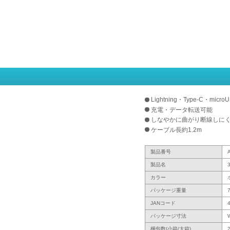
Lightning・Type-C・mi
充電・データ転送可能
しなやかに曲がり断線しに
ケーブル長約1.2m
製品番号
製品名
カラー
パッケージ重量
JANコード
パッケージ寸法
梱包数(小箱/大箱)