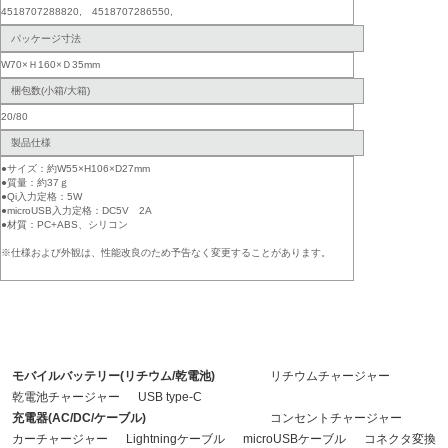
4518707288820, 4518707286550,
パッケージ寸法
W70×Ｈ160×Ｄ35mm
梱包数(小箱/大箱)
20/80
製品仕様
●サイズ：約W55×H106×D27mm
●質量：約37ｇ
●Qi入力定格：5W
●microUSB入力定格：DC5V 2A
●材質：PC+ABS、シリコン
※仕様および外観は、性能改良のため予告なく変更することがあります。
モバイルバッテリー(リチウム/乾電池)
リチウムチャージャー
乾電池チャージャー
USB type-C
充電器(AC/DC/ケーブル)
コンセントチャージャー
カーチャージャー
Lightningケーブル
microUSBケーブル
コネクタ変換