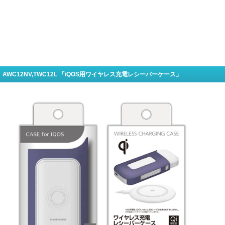
AWC12NV,TWC12L 「iQOS用ワイヤレス充電レシーバーケース」