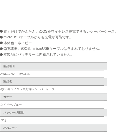
置くだけでかんたん。iQOSをワイヤレス充電できるレシーバーケース。
microUSBケーブルからも充電が可能です。
本体色：ネイビー
Qi充電器、iQOS、microUSBケーブルは含まれておりません。
本製品にバッテリーは内蔵されていません。
製品番号
AWC12NV, TWC12L
製品名
iQOS用ワイヤレス充電レシーバーケース
カラー
ネイビー,ブルー
パッケージ重量
72ｇ
JANコード