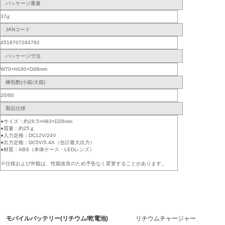
パッケージ重量
37g
JANコード
4518707284792
パッケージ寸法
W70×H180×D48mm
梱包数(小箱/大箱)
20/80
製品仕様
●サイズ：約28.5×H83×D28mm
●質量：約25ｇ
●入力定格：DC12V/24V
●出力定格：DC5V/5.4A（合計最大出力）
●材質：ABS（本体ケース・LEDレンズ）
※仕様および外観は、性能改良のため予告なく変更することがあります。
モバイルバッテリー(リチウム/乾電池)
リチウムチャージャー