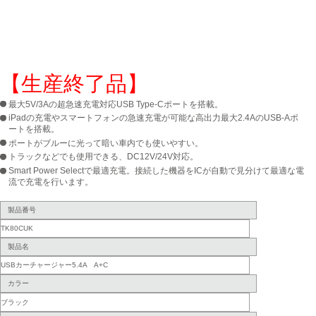
【生産終了品】
最大5V/3Aの超急速充電対応USB Type-Cポートを搭載。
iPadの充電やスマートフォンの急速充電が可能な高出力最大2.4AのUSB-Aポ
ートを搭載。
ポートがブルーに光って暗い車内でも使いやすい。
トラックなどでも使用できる、DC12V/24V対応。
Smart Power Selectで最適充電。接続した機器をICが自動で見分けて最適な電
流で充電を行います。
製品番号
TK80CUK
製品名
USBカーチャージャー5.4A A+C
カラー
ブラック